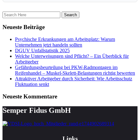
Neueste Beiträge
Psychische Erkrankungen am Arbeitsplatz: Warum
Unternehmen jetzt handeln sollten
DGUV Unfallstatistik 2025
Welche Unterweisungen sind Pflicht? – Ein Überblick für
Arbeitgeber
Gefährdungsbeurteilung bei PKW-Radmontagen im
Reifenhandel – Muskel-Skelett-Belastungen richtig bewerten
Attraktiver Arbeitgeber durch Sicherheit: Wie Arbeitsschutz
Fluktuation senkt
Neueste Kommentare
Semper Fidus GmbH
Links