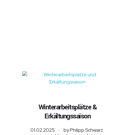
Semper Fidus GmbH
Semper Fidus GmbH
Schutz für Menschen. Sicherheit für Unternehmen.
Winterarbeitsplätze &
Erkältungssaison
01.02.2025
by
Philipp Schwarz